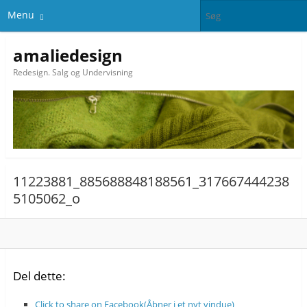
Menu
amaliedesign
Redesign. Salg og Undervisning
11223881_885688848188561_317667444238
5105062_o
Del dette:
Click to share on Facebook(Åbner i et nyt vindue)