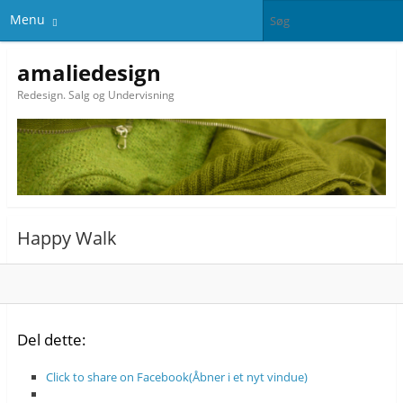
Menu
amaliedesign
Redesign. Salg og Undervisning
Happy Walk
Del dette:
Click to share on Facebook(Åbner i et nyt vindue)